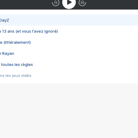
 DayZ
 a 13 ans (et vous l'avez ignoré)
e (littéralement)
im Rayan
 toutes les règles
s les jeux vidéo
us choquant de Rockstar ? - Le scandale BULLY
e plus moche de Steam
du RÊVE tourne au CAUCHEMAR
pendant 8 heures
it… à tort